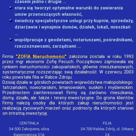
czasem jedno i drugie ...
stara się tworzyć optymalne warunki do zawierania
umów przenoszących własność,
świadczy specjalistyczne usługi przy kupnie, sprzedaży,
dzierżawie i wynajmie domów, działek, lokali, mieszkań
...
współpracuje z geodetami, notariuszami, pośrednikami,
rzeczoznawcami, zarządcami ...
Firma
"ZOFIA Nieruchomości"
założona została w roku 1993
przez mgr ekonomii Zofię
Pecuch
. Początkowo zajmowała się
rynkiem nieruchomości zakopiańskich, głównie mieszkaniowych,
systematycznie rozszerzając swą działalność. W czerwcu 2003
roku powstała filia w Rabce-Zdroju.
Dzisiaj działa w górskich powiatach województwa małopolskiego:
tatrzańskim, nowotarskim, limanowskim, suskim i myślenickim.
Przedmiotem zainteresowań Firmy są zarówno mieszkania,
domy, działki, ale także i tereny inwestycyjne. Do grona klientów
Firmy należą osoby dla których zakup nieruchomości jest
realizacją życiowych marzeń oraz podmioty dla których stanowi
on intratną inwestycję.
CENTRALA
FILIA
34-500
Zakopane
,
ulica
34-700 Rabka-Zdrój, ul. Orkana
Kasprowicza 31A
24