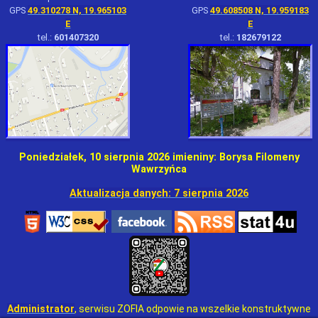
GPS
49.310278 N, 19.965103
GPS
49.608508 N, 19.959183
E
E
tel.:
601407320
tel.:
182679122
Poniedziałek, 10 sierpnia 2026
imieniny: Borysa Filomeny
Wawrzyńca
Aktualizacja danych: 7 sierpnia 2026
Administrator
, serwisu ZOFIA odpowie na wszelkie konstruktywne