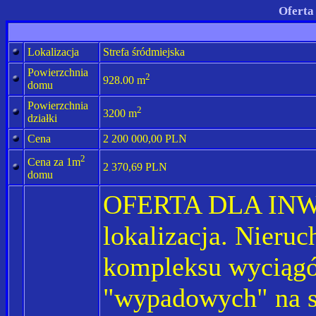
Oferta
Lokalizacja
Strefa śródmiejska
Powierzchnia
2
928.00 m
domu
Powierzchnia
2
3200 m
działki
Cena
2 200 000,00 PLN
2
Cena za 1m
2 370,69 PLN
domu
OFERTA DLA INW
lokalizacja. Nieru
kompleksu wyciągó
"wypadowych" na sz