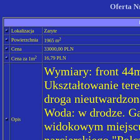
Oferta N
Lokalizacja
Zaryte
2
Powierzchnia
1965 m
Cena
33000,00
PLN
2
16,79
PLN
Cena za 1m
Wymiary: front 44m
Ukształtowanie tere
droga nieutwardzona
Woda: w drodze. Ga
Opis
widokowym miejscu
narciarskiego "Pol