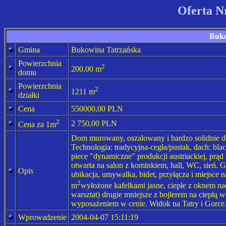
Oferta N
Buko
Gmina
Bukowina Tatrzańska
Powierzchnia
2
200.00 m
domu
Powierzchnia
2
1211 m
działki
Cena
550000,00
PLN
2
2 750,00
PLN
Cena za 1m
Dom murowany, oszalowany i bardzo solidnie do
Technologia: tradycyjna-cegła/pustak, dach: bla
piece "dynamiczne" produkcji austriackiej, prą
otwarta na salon z kominkiem, hall, WC, sień. Ga
Opis
ubikacja, umywalka, bidet, przyłącza i miejsce
2
m
wyłożone kafelkami jasne, ciepłe z oknem nad
warsztat) drugie mniejsze z bojlerem na ciepłą
wyposażeniem w cenie. Widok na Tatry i Gorce
Wprowadzenie
2004-04-07 15:11:19