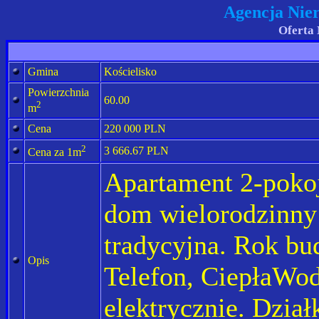
Agencja Nie
Oferta 
Gmina
Kościelisko
Powierzchnia
60.00
2
m
Cena
220 000 PLN
2
3 666.67 PLN
Cena za 1m
Apartament 2-pokoj
dom wielorodzinny 
tradycyjna. Rok bu
Opis
Telefon, CiepłaW
elektrycznie. Dzia