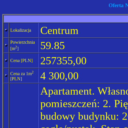
Oferta 
Centrum
Lokalizacja
59.85
Powierzchnia
2
[m
]
257355,00
Cena [
PLN]
4 300,00
2
Cena za 1m
[
PLN]
Apartament. Własno
pomieszczeń: 2. Pię
budowy budynku: 20