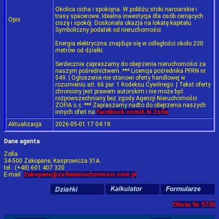
Okolica cicha i spokojna. W pobliżu stoki narciarskie i
trasy spacerowe. Idealna inwestycja dla osób ceniących
Opis
ciszę i spokój. Doskonała okazja na lokatę kapitału.
Symboliczny podatek od nieruchomości.
Energia elektryczna znajduje się w odległości około 230
metrów od działki.
Serdecznie zapraszamy do obejrzenia nieruchomości za
naszym pośrednictwem. *** Licencja pośrednika PFRN nr
549. | Ogłoszenie nie stanowi oferty handlowej w
rozumieniu art. 66 par. 1 Kodeksu Cywilnego. | Tekst oferty
chroniony jest prawem autorskim i nie może być
rozpowszechniany bez zgody Agencji Nieruchomości
ZOFIA s.c. *** Zapraszamy nadto do obejrzenia naszych
innych ofert na
facebook.com/A.N.Zofia
Aktualizacja
2026-05-01 17:04:18
Dane agenta
Zofia
34-500 Zakopane, Kasprowicza 31A
tel.: (+48) 601 407 320
E-mail:
Zakopane@zofianieruchomosci.com.pl
Oferta Nr 5730