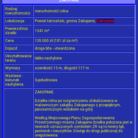
ZAKOPANE
Rodzaj
nieruchomość rolna
nieruchomości
Lokalizacja
Powiat tatrzański, gmina Zakopane,
Zakopane
Powierzchnia
1341 m²
działki
Cena
135 000 zł (101 zł za m²)
Dojazd
droga bita - utwardzona
Ukształtowanie
lekko nachylone
terenu
Wymiary
szerokość 13 m, długość 117 m
Wystawa -
kierunek
S-południowa
nachylenia
ZAKOPANE.
Działka rolna po rozgraniczeniu zlokalizowana w
malowniczym zakątku Zakopanego z przepięknym,
panoramicznym widokiem na góry.
Według Miejscowego Planu Zagospodarowania
Przestrzennego miasta Zakopane działka położona jest w
terenach oznaczonych symbolem ZR są to tereny łąk,
pastwisk i nieużytków. Dostęp do drogi publicznej do
uregulowania.