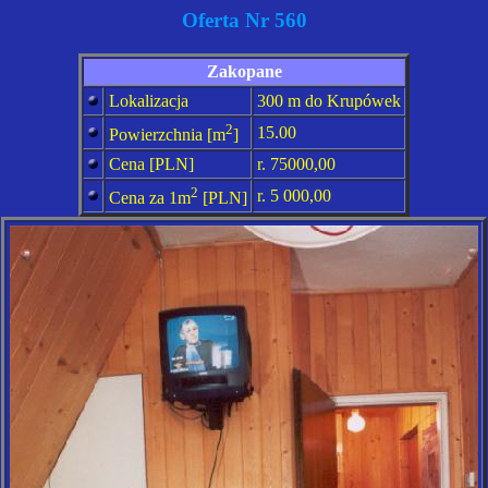
Oferta Nr 560
Zakopane
Lokalizacja
300 m do Krupówek
2
15.00
Powierzchnia [m
]
Cena [
PLN]
r.
75000,00
2
r.
5 000,00
Cena za 1m
[
PLN]