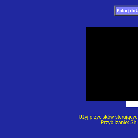
Pokój duż
Użyj przycisków sterujących
Przybliżanie: Shif