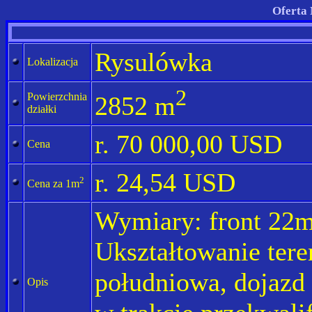
Oferta 
Rysulówka
Lokalizacja
2
Powierzchnia
2852 m
działki
r. 70 000,00 USD
Cena
r. 24,54 USD
2
Cena za 1m
Wymiary: front 22m
Ukształtowanie tere
południowa, dojazd 
Opis