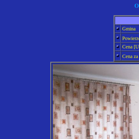
O
Gmina
Powierz
Cena [
U
Cena za