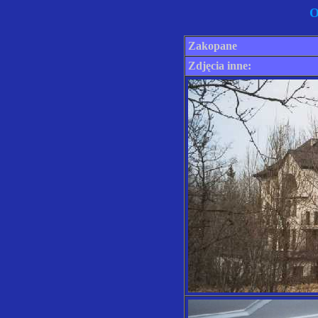
O
Zakopane
Zdjęcia inne: