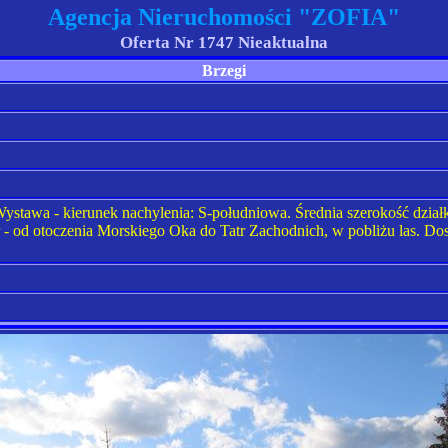
Agencja Nieruchomości "ZOFIA"
Oferta Nr 1747 Nieaktualna
Brzegi
 Wystawa - kierunek nachylenia: S-południowa. Średnia szerokość dział
- od otoczenia Morskiego Oka do Tatr Zachodnich, w pobliżu las. Dos