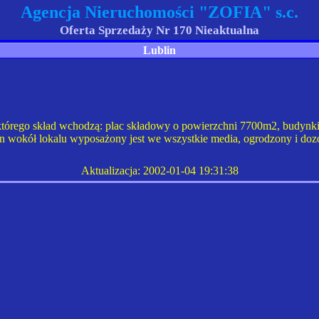
Agencja Nieruchomości "ZOFIA" s.c.
Oferta Sprzedaży Nr 170 Nieaktualna
Lublin
órego skład wchodzą: plac składowy o powierzchni 7700m2, budynki 
 wokół lokalu wyposażony jest we wszystkie media, ogrodzony i do
Aktualizacja:
2002-01-04 19:31:38