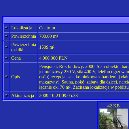
Lokalizacja
Centrum
Powierzchnia
700.00 m²
Powierzchnia
1509 m²
działki
Cena
4 000 000 PLN
Pensjonat. Rok budowy: 2000. Stan obiektu: bard
jednofazowy 230 V, siła 400 V, telefon ogrzewa
Opis
osób) recepcja, sala kominkowa z barkiem, jadal
magazyny). Sauna, pokój zabaw dla dzieci, narc
łącznie ok. 70 m². Zaciszna lokalizacja w pobliż
Aktualizacja
2009-10-21 09:05:38
42 KB