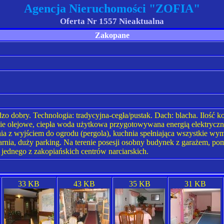
Agencja Nieruchomości "ZOFIA"
Oferta Nr 1557 Nieaktualna
Zakopane
zo dobry. Technologia: tradycyjna-cegła/pustak. Dach: blacha. Ilość k
nie olejowe, ciepła woda użytkowa przygotowywana energią elektryczn
nia z wyjściem do ogrodu (pergola), kuchnia spełniająca wszystkie wy
iarnia, duży parking. Na terenie posesji osobny budynek z garażem,
u jednego z zakopiańskich centrów narciarskich.
33 KB
43 KB
35 KB
31 KB