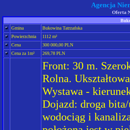
Agencja Nie
Oferta 
Buko
Gmina
Bukowina Tatrzańska
Powierzchnia
1112 m²
Cena
300 000,00 PLN
Cena za 1m²
269,78 PLN
Front: 30 m. Szero
Rolna. Ukształtowa
Wystawa - kierunek
Dojazd: droga bita/
wodociąg i kanaliz
położona jest w pię